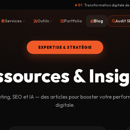
# 01
Transformation digitale de Bathysmed
Services
Outils
Portfolio
Blog
Audit 
EXPERTISE & STRATÉGIE
ssources &
Insi
ting, SEO et IA — des articles pour booster votre perfo
digitale.