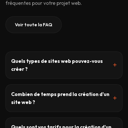
fréquentes pour votre projet web.
Voir toute la FAQ
Quels types de sites web pouvez-vous
créer ?
Je conçois des sites vitrines, e-commerces, blogs,
portails d'actualités et plateformes personnalisées.
Combien de temps prend la création d'un
Chaque solution est adaptée aux besoins spécifiques de
site web ?
mes clients, que ce soit pour une TPE, une PME ou une
startup.
Le délai dépend de la complexité du projet. Un site vitrine
simple peut être livré en 2 à 3 semaines, tandis qu'un site
Quels sont vos tarifs pour la création d'un