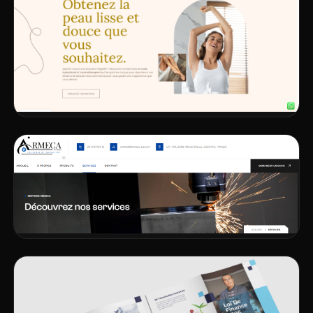
et diffusion de radios en ligne
VOIR LE PROJET
DÉV. WEB
STRATÉGIE
SEO
Calilazer – Institut d’épilation laser en
Suisse
VOIR LE PROJET
DÉV. WEB
STRATÉGIE
Armeca
VOIR LE PROJET