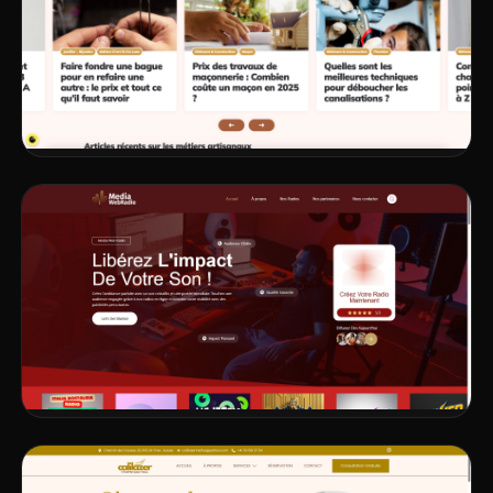
DÉV. WEB
STRATÉGIE
SEO
Metiers Artisans - Le savoir-faire expliqué,
les outils pour agir.
VOIR LE PROJET
DÉV. WEB
SEO
Media Web Radio – Plateforme de création