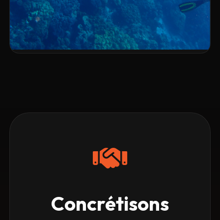
DÉV. WEB
SOCIAL MEDIA
STRATÉGIE
BRANDING
SEO
Transformation digitale de Bathysmed
VOIR LE PROJET
Concrétisons