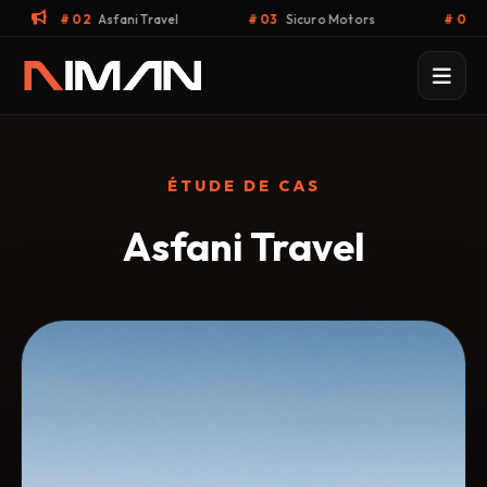
Asfani Travel
# 03
Sicuro Motors
# 04
Muneris Consili
ÉTUDE DE CAS
Asfani Travel