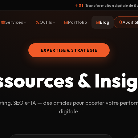
# 01
Transformation digitale de Bathysmed
Services
Outils
Portfolio
Blog
Audit 
EXPERTISE & STRATÉGIE
ssources &
Insi
ting, SEO et IA — des articles pour booster votre perfo
digitale.